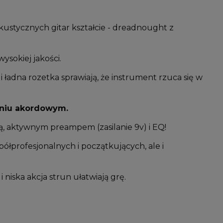
stycznych gitar kształcie - dreadnought z
sokiej jakości.
 ładna rozetka sprawiają, że instrument rzuca się w
raniu akordowym.
, aktywnym preampem (zasilanie 9v) i EQ!
łprofesjonalnych i początkujących, ale i
 niska akcja strun ułatwiają grę.