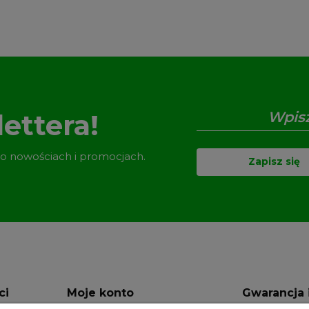
ettera!
 o nowościach i promocjach.
Zapisz się
ci
Moje konto
Gwarancja 