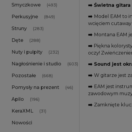
Smyczkowe
➡️ Świetna gitar
(493)
➡️
Model EAM to i
Perkusyjne
(849)
wcięciem cutaway 
Struny
(283)
➡️
Montana EAM jes
Dęte
(288)
➡️
Piękna kolorysty
Nuty i pulpity
(232)
oczy! Zwieńczeniem
Nagłośnienie i studio
➡️ Sound jest ok
(603)
➡️
W gitarze jest
Pozostałe
(668)
➡️
EAM jest instru
Pomysły na prezent
(46)
zawodowym muzyk
Apilo
(196)
➡️
Zamknięte klucze
KeraXML
(31)
Nowości