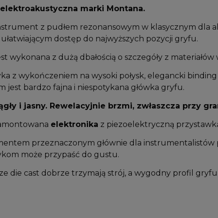
a elektroakustyczna marki Montana.
nstrument z pudłem rezonansowym w klasycznym dla aku
ułatwiającym dostęp do najwyższych pozycji gryfu.
t wykonana z dużą dbałością o szczegóły z materiałów wy
ka z wykończeniem na wysoki połysk, elegancki binding i
 jest bardzo fajna i niespotykana główka gryfu.
rągły i jasny. Rewelacyjnie brzmi, zwłaszcza przy g
 zamontowana
elektronika
z piezoelektryczną przystawką
mentem przeznaczonym głównie dla instrumentalistów pó
om może przypaść do gustu.
 die cast dobrze trzymają strój, a wygodny profil gryfu i