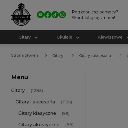
Potrzebujesz pomocy?
Skontaktuj się z nami!
Gitary
Ukulele
Klawiszowe
Strona główna
Gitary
Gitary i akcesoria
Menu
Gitary
(1285)
Gitary i akcesoria
(1136)
Gitary klasyczne
(99)
Gitary akustyczne
(88)