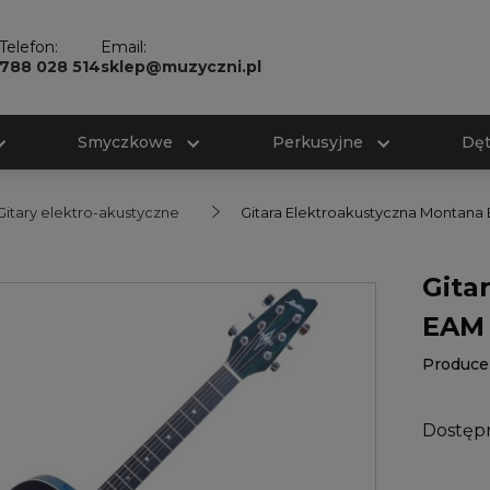
Telefon:
Email:
788 028 514
sklep@muzyczni.pl
Smyczkowe
Perkusyjne
Dę
Gitary elektro-akustyczne
Gitara Elektroakustyczna Montana 
Gita
EAM 
Produce
Dostęp