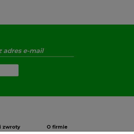
i zwroty
O firmie