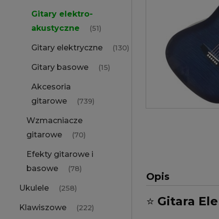
Gitary elektro-
akustyczne
(51)
Gitary elektryczne
(130)
Gitary basowe
(15)
Akcesoria
gitarowe
(739)
Wzmacniacze
gitarowe
(70)
Efekty gitarowe i
basowe
(78)
Opis
Ukulele
(258)
⭐
Gitara El
Klawiszowe
(222)