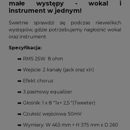
małe występy - wokal i
instrument w jednym!
Świetnie sprawdzi się podczas niewielkich
występów, gdzie potrzebujemy nagłośnić wokal
oraz instrument.
Specyfikacja:
➡️
RMS 25W 8 ohm
➡️
Wejście: 2 kanały (jack oraz xlr)
➡️
Efekt chorus
➡️
3 pasmowy equalizer
➡️
Głośnik: 1 x 8 "1x× 2,5 "(Tweeter)
➡️
Czułość wejściowa: 50mV
➡️
Wymiary: W 463 mm × H 375 mm x D 260