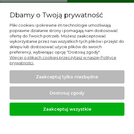
Dbamy o Twoją prywatność
Pliki cookies i pokrewne im technologie umożliwiają
Pomoc
poprawne działanie strony i pomagają nam dostosować
ofertę do Twoich potrzeb. Możesz zaakceptować
Dostawa i płatności
wykorzystanie przez nas wszystkich tych plików i przejść do
sklepu lub dostosować użycie plików do swoich
preferencji, wybierając opcję "Dostosuj zgody".
Moje konto
Więcej o plikach cookies przeczytasz w naszej Polityce
prywatności.
Gwarancja i zwroty
Zaakceptuj tylko niezbędne
O firmie
Dostosuj zgody
Zaakceptuj wszystkie
Projekt i wykonanie:
Ecommercy.pl
Pokaż pełną wersję strony