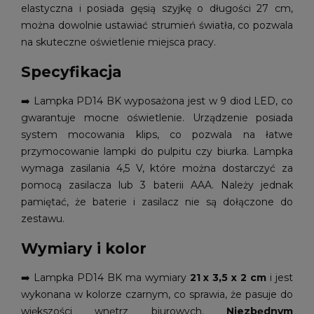
elastyczna i posiada gęsią szyjkę o długości 27 cm,
można dowolnie ustawiać strumień światła, co pozwala
na skuteczne oświetlenie miejsca pracy.
Specyfikacja
➡️
Lampka PD14 BK wyposażona jest w 9 diod LED, co
gwarantuje mocne oświetlenie. Urządzenie posiada
system mocowania klips, co pozwala na łatwe
przymocowanie lampki do pulpitu czy biurka. Lampka
wymaga zasilania 4,5 V, które można dostarczyć za
pomocą zasilacza lub 3 baterii AAA. Należy jednak
pamiętać, że baterie i zasilacz nie są dołączone do
zestawu.
Wymiary i kolor
➡️
Lampka PD14 BK ma wymiary
21 x 3,5 x 2 cm
i jest
wykonana w kolorze czarnym, co sprawia, że pasuje do
większości wnętrz biurowych.
Niezbędnym