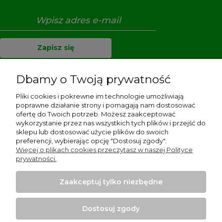
Zapisz się
Dbamy o Twoją prywatność
Pliki cookies i pokrewne im technologie umożliwiają
Pomoc
poprawne działanie strony i pomagają nam dostosować
ofertę do Twoich potrzeb. Możesz zaakceptować
Dostawa i płatności
wykorzystanie przez nas wszystkich tych plików i przejść do
sklepu lub dostosować użycie plików do swoich
preferencji, wybierając opcję "Dostosuj zgody".
Moje konto
Więcej o plikach cookies przeczytasz w naszej Polityce
prywatności.
Gwarancja i zwroty
Zaakceptuj tylko niezbędne
O firmie
Dostosuj zgody