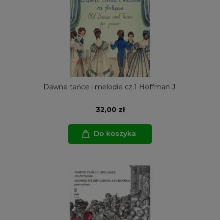
Dawne tańce i melodie cz.1 Hoffman J.
32,00 zł
Do koszyka