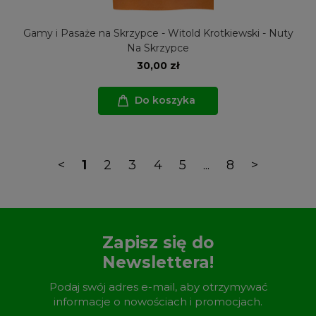
Gamy i Pasaże na Skrzypce - Witold Krotkiewski - Nuty
Na Skrzypce
30,00 zł
Do koszyka
<
1
2
3
4
5
...
8
>
Zapisz się do
Newslettera!
Podaj swój adres e-mail, aby otrzymywać
informacje o nowościach i promocjach.