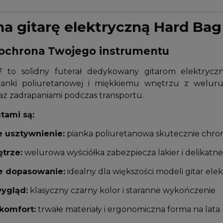
na gitarę elektryczną Hard Bag
ochrona Twojego instrumentu
 to solidny futerał dedykowany gitarom elektryczn
ianki poliuretanowej i miękkiemu wnętrzu z weluru
z zadrapaniami podczas transportu.
tami są:
 usztywnienie:
pianka poliuretanowa skutecznie chroni
trze:
welurowa wyściółka zabezpiecza lakier i delikat
e dopasowanie:
idealny dla większości modeli gitar ele
wygląd:
klasyczny czarny kolor i staranne wykończenie
 komfort:
trwałe materiały i ergonomiczna forma na lata