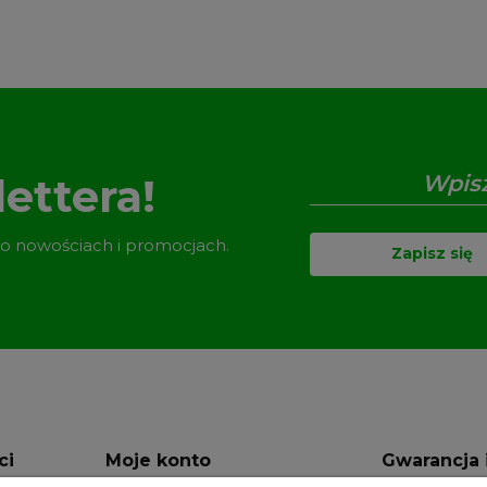
ettera!
 o nowościach i promocjach.
Zapisz się
ci
Moje konto
Gwarancja 