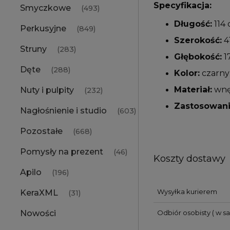
Specyfikacja:
Smyczkowe
(493)
Długość:
114
Perkusyjne
(849)
Szerokość:
4
Struny
(283)
Głębokość:
1
Dęte
(288)
Kolor:
czarny
Materiał:
wnęt
Nuty i pulpity
(232)
Zastosowani
Nagłośnienie i studio
(603)
Pozostałe
(668)
Pomysły na prezent
(46)
Koszty dostawy
Apilo
(196)
Wysyłka kurierem
KeraXML
(31)
Odbiór osobisty
( w s
Nowości