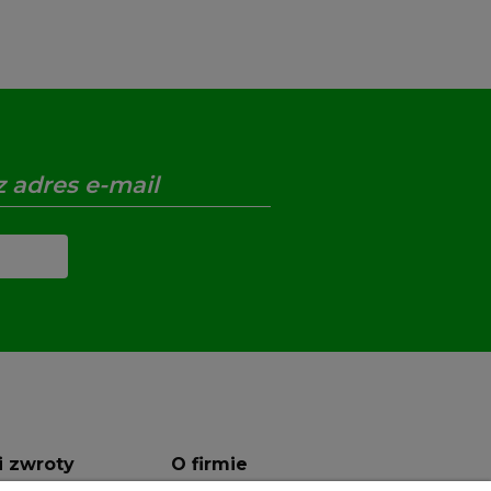
i zwroty
O firmie