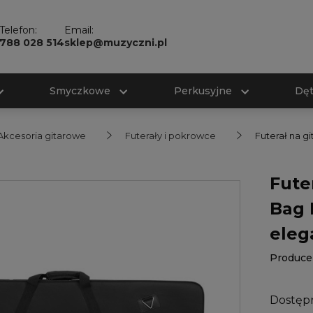
Telefon:
Email:
788 028 514
sklep@muzyczni.pl
Smyczkowe
Perkusyjne
Dę
Akcesoria gitarowe
Futerały i pokrowce
Futerał na g
Fute
Bag 
eleg
Produce
Dostęp