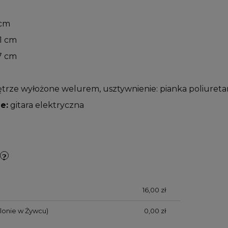
 cm
1 cm
7 cm
rze wyłożone welurem, usztywnienie: pianka poliuret
e:
gitara elektryczna
16,00 zł
alonie w Żywcu)
0,00 zł