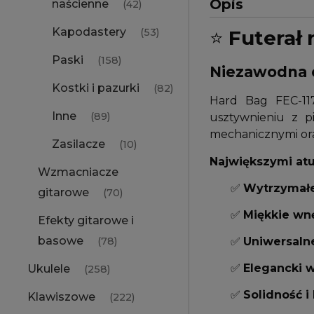
Opis
naścienne
(42)
Kapodastery
⭐️
Futerał 
(53)
Paski
(158)
Niezawodna 
Kostki i pazurki
(82)
Hard Bag FEC-117
Inne
(89)
usztywnieniu z p
mechanicznymi ora
Zasilacze
(10)
Największymi atu
Wzmacniacze
✅
Wytrzymałe
gitarowe
(70)
✅
Miękkie wnę
Efekty gitarowe i
basowe
✅
Uniwersaln
(78)
✅
Elegancki 
Ukulele
(258)
✅
Solidność i
Klawiszowe
(222)