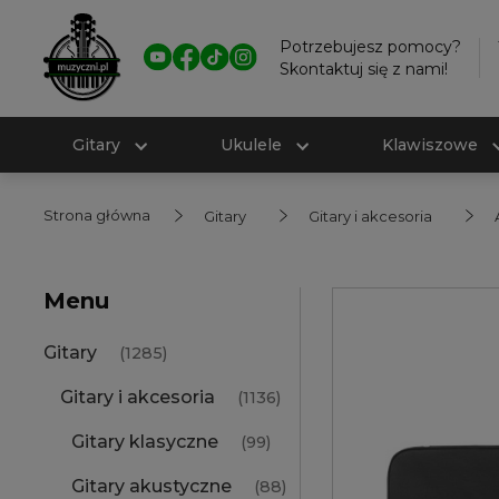
Potrzebujesz pomocy?
Skontaktuj się z nami!
Gitary
Ukulele
Klawiszowe
Strona główna
Gitary
Gitary i akcesoria
Menu
Gitary
(1285)
Gitary i akcesoria
(1136)
Gitary klasyczne
(99)
Gitary akustyczne
(88)