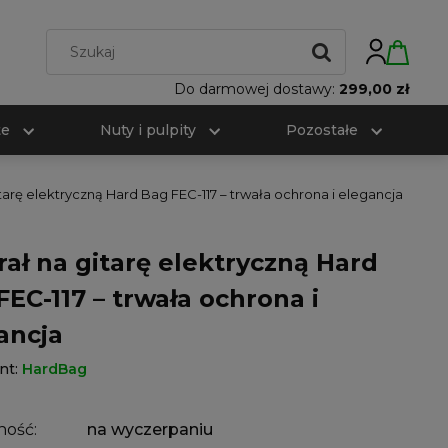
Do darmowej dostawy:
299,00 zł
te
Nuty i pulpity
Pozostałe
itarę elektryczną Hard Bag FEC-117 – trwała ochrona i elegancja
rał na gitarę elektryczną Hard
FEC-117 – trwała ochrona i
ancja
nt:
HardBag
ność:
na wyczerpaniu