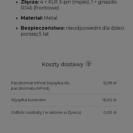
Złącza:
4 × XLR 3-pin (męski), 1 × gniazdo
RJ45 (frontowe)
Materiał:
Metal
Bezpieczeństwo:
nieodpowiedni dla dzieci
poniżej 5 lat
Koszty dostawy
Paczkomat InPost
(wysyłka do
12,99 zł
paczkomatu InPost)
Wysyłka kurierem
16,00 zł
Odbiór osobisty
( w salonie w Żywcu)
0,00 zł