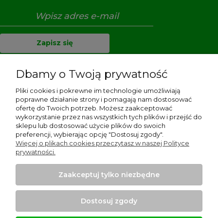
Zapisz się
Dbamy o Twoją prywatność
Pliki cookies i pokrewne im technologie umożliwiają
Pomoc
poprawne działanie strony i pomagają nam dostosować
ofertę do Twoich potrzeb. Możesz zaakceptować
Dostawa i płatności
wykorzystanie przez nas wszystkich tych plików i przejść do
sklepu lub dostosować użycie plików do swoich
preferencji, wybierając opcję "Dostosuj zgody".
Moje konto
Więcej o plikach cookies przeczytasz w naszej Polityce
prywatności.
Gwarancja i zwroty
Zaakceptuj tylko niezbędne
O firmie
Dostosuj zgody