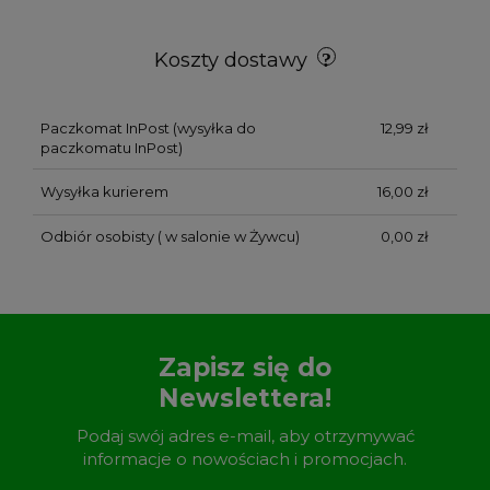
Koszty dostawy
Paczkomat InPost
(wysyłka do
12,99 zł
paczkomatu InPost)
Wysyłka kurierem
16,00 zł
Odbiór osobisty
( w salonie w Żywcu)
0,00 zł
Zapisz się do
Newslettera!
Podaj swój adres e-mail, aby otrzymywać
informacje o nowościach i promocjach.