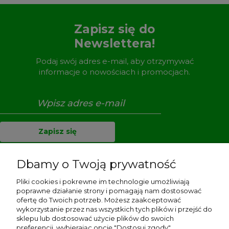
Zapisz się do
Newslettera!
Podaj swój adres e-mail, aby otrzymywać
informacje o nowościach i promocjach.
Zapisz się
Dbamy o Twoją prywatność
Pliki cookies i pokrewne im technologie umożliwiają
Pomoc
poprawne działanie strony i pomagają nam dostosować
ofertę do Twoich potrzeb. Możesz zaakceptować
Dostawa i płatności
wykorzystanie przez nas wszystkich tych plików i przejść do
sklepu lub dostosować użycie plików do swoich
preferencji, wybierając opcję "Dostosuj zgody".