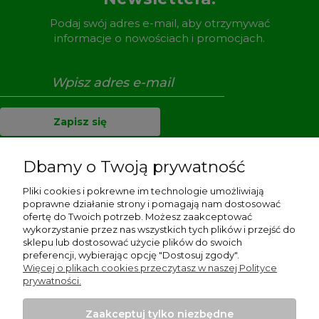
Podaj swój adres e-mail, aby otrzymywać
informacje o nowościach i promocjach.
Zapisz się
Dbamy o Twoją prywatność
Pliki cookies i pokrewne im technologie umożliwiają
Pomoc
poprawne działanie strony i pomagają nam dostosować
ofertę do Twoich potrzeb. Możesz zaakceptować
Dostawa i płatności
wykorzystanie przez nas wszystkich tych plików i przejść do
sklepu lub dostosować użycie plików do swoich
preferencji, wybierając opcję "Dostosuj zgody".
Moje konto
Więcej o plikach cookies przeczytasz w naszej Polityce
prywatności.
Gwarancja i zwroty
Zaakceptuj tylko niezbędne