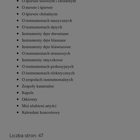
O śpiewie solowym i chóralnym
O mowie i śpiewie
O śpiewie chóralnym
O instrumentach muzycznych
O instrumentach dętych
Instrumenty dęte drewniane
Instrumenty dęte blaszane
Instrumenty dęte klawiszowe
O instrumentach strunowych
Instrumenty smyczkowe
O instrumentach perkusyjnych
O instrumentach elektrycznych
O zespołach instrumentalnych
Zespoły kameralne
Kapele
Orkiestry
Moi ulubieni artyści
Kalendarz koncertowy
Liczba stron: 47