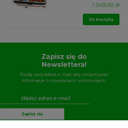
1 049,00 zł
Do koszyka
Zapisz się do
Newslettera!
Podaj swój adres e-mail, aby otrzymywać
informacje o nowościach i promocjach.
Zapisz się